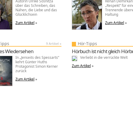
Autorin Ulrike Sosnitza
Renan Demirkan p
über das Schreiben, das
„Respekt“ für ei
Nähen, die Liebe und das
Trennende über
Glücklichsein
Haltung
Zum Artikel
»
Zum Artikel
»
Tipps
Hör-Tipps
9 Artikel »
hes Wiedersehen
Hörbuch ist nicht gleich Hör
In „Jenseits des Spessarts“
Verliebt in die verrückte Welt
kehrt Günter Huths
Zum Artikel
»
Protagonist Simon Kerner
zurück
Zum Artikel
»