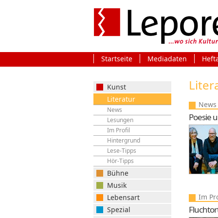
Startseite
Mediadaten
Heft
Liter
Kunst
Literatur
News
News
Poesie u
Lesungen
Im Profil
Hintergrund
Lese-Tipps
Hör-Tipps
Bühne
Musik
Im Pro
Lebensart
Fluchtor
Spezial