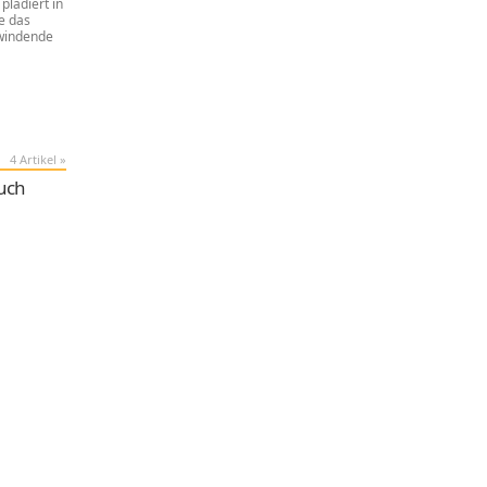
lädiert in
ne das
windende
4 Artikel »
buch