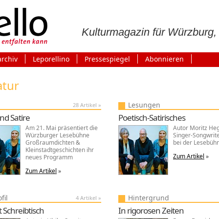
Kulturmagazin für Würzburg
archiv
Leporellino
Pressespiegel
Abonnieren
atur
Lesungen
28 Artikel »
nd Satire
Poetisch-Satirisches
Am 21. Mai präsentiert die
Autor Moritz Heg
Würzburger Lesebühne
Singer-Songwrite
Großraumdichten &
bei der Lesebüh
Kleinstadtgeschichten ihr
Zum Artikel
»
neues Programm
Zum Artikel
»
fil
Hintergrund
4 Artikel »
t Schreibtisch
In rigorosen Zeiten