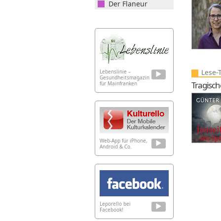
Der Flaneur
Lese-
Lebenslinie –
Gesundheitsmagazin
Tragisc
für Mainfranken
Web-App für iPhone,
Android & Co.
Leporello bei
Facebook!