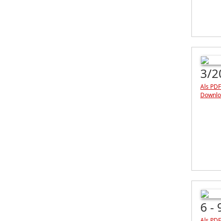
3/2
Als PDF
Downlo
6 -
Als PDF