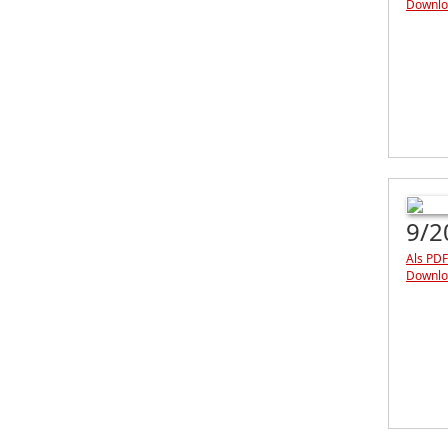
Downlo
9/2
Als PDF
Downlo