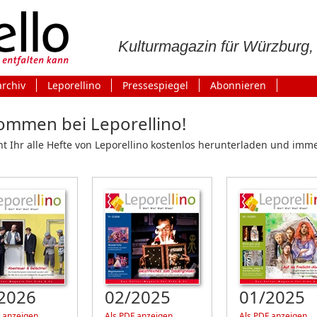
Kulturmagazin für Würzburg
archiv
Leporellino
Pressespiegel
Abonnieren
ommen bei Leporellino!
nt Ihr alle Hefte von Leporellino kostenlos herunterladen und imm
2026
02/2025
01/2025
 anzeigen
Als PDF anzeigen
Als PDF anzeigen