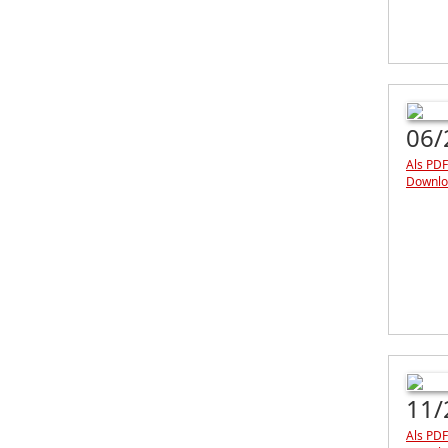
06/
Als PDF
Downlo
11/
Als PDF