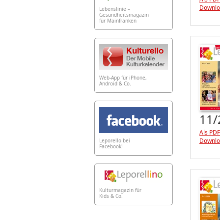
Downlo
Lebenslinie –
Gesundheitsmagazin
für Mainfranken
Web-App für iPhone,
Android & Co.
11/
Als PDF
Downlo
Leporello bei
Facebook!
Kulturmagazin für
Kids & Co.