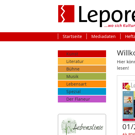
Startseite
Mediadaten
Heft
Willk
Kunst
Literatur
Hier kön
lesen!
Bühne
Musik
Lebensart
Spezial
Der Flaneur
01/
Als PDF