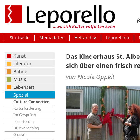
Startseite
Mediadaten
Heftarchiv
Leporellino
Das Kinderhaus St. Albe
Kunst
Literatur
sich über einen frisch
Bühne
von Nicole Oppelt
Musik
Lebensart
Spezial
Culture Connection
Kulturförderung
Im Gespräch
Leserforum
Brückenschlag
Glossen