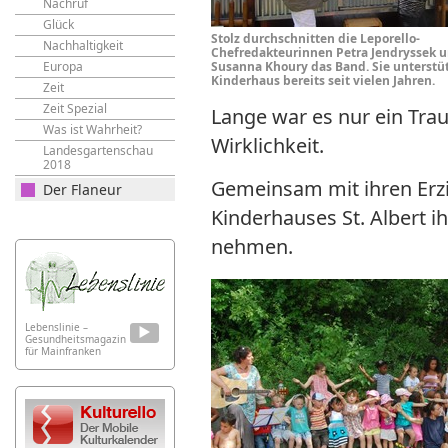
Nachruf
Glück
Stolz durchschnitten die Leporello-
Nachhaltigkeit
Chefredakteurinnen Petra Jendryssek 
Europa
Susanna Khoury das Band. Sie unterstü
Kinderhaus bereits seit vielen Jahren.
Zeit
Zeit Spezial
Lange war es nur ein Trau
Was ist Wahrheit?
Wirklichkeit.
Landesgartenschau
2018
Gemeinsam mit ihren Erzi
Der Flaneur
Kinderhauses St. Albert 
nehmen.
Lebenslinie –
Gesundheitsmagazin
für Mainfranken