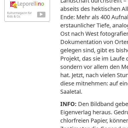
Landschaft durchstreift –
abseits des hektischen Al
Kulturmagazin für
Ende: Mehr als 400 Aufna
Kids & Co.
erstaunlicher Tiefe, analo
Ost nach West fotografi
Dokumentation von Orten,
gelegen sind, gibt es bishe
Projekt, das sie im Laufe
sondern vor allem den M
hat. Jetzt, nach vielen St
diese mitnehmen: auf eine
Saaletal.
INFO:
Den Bildband gebe
Eigenverlag heraus. Gedr
chlorfreien Papier, könne