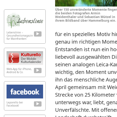
Über 150 unveränderte Momente finge
die beiden Fotografen Armin
Weidenthaler und Sebastian Mützel in
ihrem Bildband über Hammelburg ein.
Lebenslinie –
für ein spezielles Motiv h
Gesundheitsmagazin
für Mainfranken
genau im richtigen Momen
Entstanden ist nun ein h
liebevoll ausgewählten D
seinen analogen Leica-Kam
Web-App für iPhone,
wichtig, den Moment unve
Android & Co.
ihn das menschliche Auge 
April gemeinsam mit Weide
Strecke von 25 Kilometer
unterwegs war, liebt, ge
Leporello bei
Facebook!
Unverfälschte. Mit offene