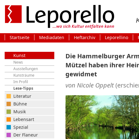
Startseite
Mediadaten
Heftarchiv
Leporellino
Die Hammelburger Armi
Kunst
News
Mützel haben ihrer Hei
Ausstellungen
gewidmet
Kunsträume
Im Profil
von Nicole Oppelt
(erschi
Lese-Tipps
Literatur
Bühne
Musik
Lebensart
Spezial
Der Flaneur