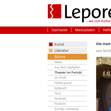
Startseite
Mediadaten
Heft
Die Ham
Kunst
Literatur
von Nicol
Bühne
News
Aus dem Spielplan
Theater im Porträt
Im Profil
Hintergrund
Kabarett
Tanz
Festivals
Freilicht
Auf der Leinwand