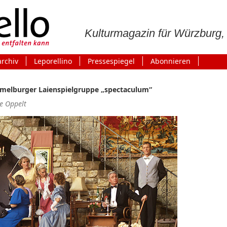
Kulturmagazin für Würzburg
archiv
Leporellino
Pressespiegel
Abonnieren
melburger Laienspielgruppe „spectaculum“
e Oppelt