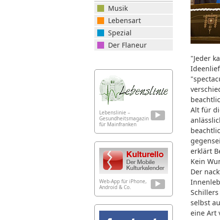
Musik
Lebensart
Spezial
Der Flaneur
"Jeder k
Ideenlie
"spectac
verschie
beachtli
Alt für 
Lebenslinie –
Gesundheitsmagazin
anlässli
für Mainfranken
beachtli
gegensei
erklärt 
Kein Wun
Der nack
Innenleb
Web-App für iPhone,
Android & Co.
Schiller
selbst a
eine Art