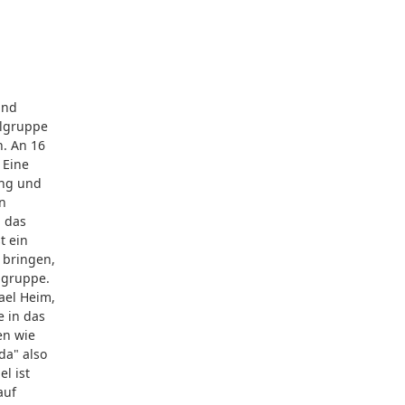
und
elgruppe
. An 16
 Eine
ung und
en
d das
t ein
 bringen,
lgruppe.
ael Heim,
 in das
en wie
da" also
l ist
auf