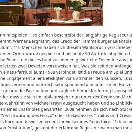
ann mitspielen" , so einfach beschreibt der langjährige Regisseur 
ferant, Werner Bergmann, das Credo der Hammelburger Laienspi
ulum". 110 Menschen haben sich diesem Wahlspruch verschrieben
denen Orten wurde gespielt und bis heute 90 Auftritte abgeliefert.
che Bilanz, die dieses bunt zusammen gewürfelte Ensemble aus J
die letzten zwei Dekaden vorzuweisen hat. Was sie seit den Anfäng
ch eines Pfarrjubiläums 1988 verbindet, ist die Freude am Spiel un
che Engagement aller Beteiligten vor und hinter den Kulissen. Es is
tiges Lernen und natürlich sehr spannend alle unter einen Hut zu
Bergmann die Faszination und zugleich Herausforderung Laienspie
der, dass sie sich im Jubiläumsjahr, nun unter der Regie von Mich
te Wahnsinn von Michael Frayn ausgesucht haben und so Einblicke
en eines Ensembles gewährten. 2008 nehmen sie sich nach Stück
s "Verschwörung des Fiesco" oder Shakespeares "Troilus und Cressi
ufs Korn und beweisen erneut ihr vielseitiges Repertoire. "Schauspie
 von Prostitution", gesteht der erfahrene Regisseur, wenn man ihn 