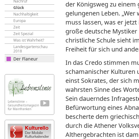
Nachruf
der Königsweg zu einem g
Glück
gelungenen Leben. „Wer we
Nachhaltigkeit
Europa
muss lassen, was er jetzt 
Zeit
große deutsche Mystiker d
Zeit Spezial
christliche Schule sieht
Was ist Wahrheit?
Landesgartenschau
Freiheit für sich und ande
2018
Der Flaneur
In das Credo stimmen mu
schamanischer Kulturen u
einst Sokrates, der sich 
wahrsten Sinne des Wort
Sein dauerndes Infragest
Lebenslinie –
Gesundheitsmagazin
Befürwortung eines Abna
für Mainfranken
bescherte dem griechisch
durch die Athener Volks
Althergebrachten ist dama