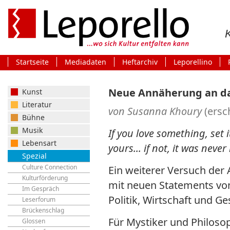
Startseite
Mediadaten
Heftarchiv
Leporellino
Neue Annäherung an das
Kunst
Literatur
von Susanna Khoury
(ers
Bühne
Musik
If you love something, set it
Lebensart
yours... if not, it was neve
Spezial
Culture Connection
Ein weiterer Versuch der 
Kulturförderung
mit neuen Statements von
Im Gespräch
Politik, Wirtschaft und Ge
Leserforum
Brückenschlag
Für Mystiker und Philosop
Glossen