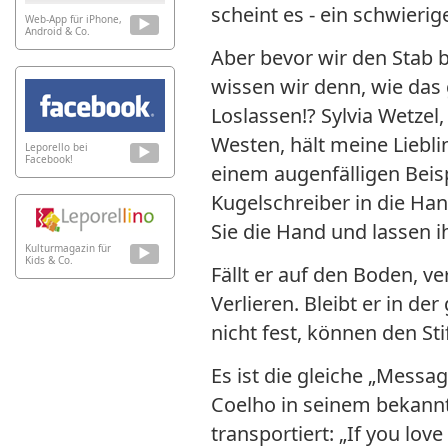
scheint es - ein schwieri
Web-App für iPhone,
Android & Co.
Aber bevor wir den Stab b
wissen wir denn, wie das
Loslassen!? Sylvia Wetzel
Westen, hält meine Liebli
Leporello bei
Facebook!
einem augenfälligen Beisp
Kugelschreiber in die Hand
Sie die Hand und lassen ih
Kulturmagazin für
Kids & Co.
Fällt er auf den Boden, v
Verlieren. Bleibt er in de
nicht fest, können den St
Es ist die gleiche „Messag
Coelho in seinem bekannt
transportiert: „If you love